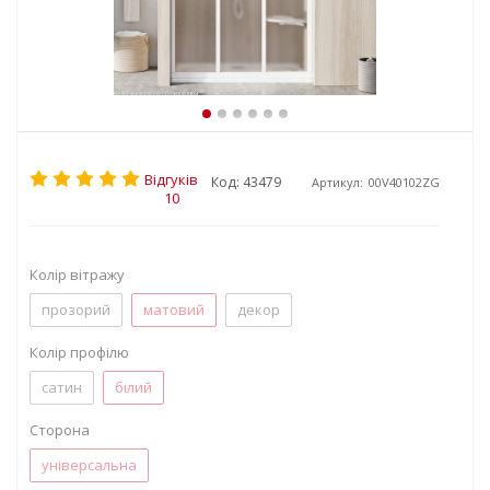
Відгуків
Код: 43479
Артикул:
00V40102ZG
10
Колір вітражу
прозорий
матовий
декор
Колір профілю
сатин
білий
Сторона
універсальна