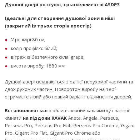
Душові двері розсувні, трьохелементні ASDP3
Ідеальні для створення душової зони в ніші
(закритий із трьох сторін простір)
У розмірі 80 см;
колір профілю: білий;
вітраж із безпечного скла: grape;
висота виробу: 1880 мм.
Душові двері складаються з однієї нерухомої частини та
двох рухомих частин. Поворотом виробу на 180°
отримаєте лівий або правий варіант відчинення дверей.
Встановлюються
в облицьований кахлями кут ванної
кімнати
на піддони RAVAK
Aneta, Angela, Perseus,
Perseus Pro, Perseus Pro Flat, Perseus Pro Chrome, Gigant
Pro, Gigant Pro Flat, Gigant Pro Chrome або