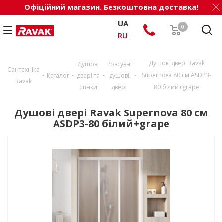
Офіційний магазин. Безкоштовна доставка!
UA
0
RU
Душові двері Ravak
Душові
Розсувні
Сантехніка
-
-
-
-
Supernova 80 см ASDP3-
Каталог
двері та
душові
Ravak
стінки
двері
80 білий+grape
Душові двері Ravak Supernova 80 см
ASDP3-80 білий+grape