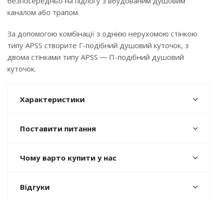
безпосередньо на підлогу з вбудованим душовим
каналом або трапом.
За допомогою комбінації з однією нерухомою стінкою
типу APSS створите Г-подібний душовий куточок, з
двома стінками типу APSS ― П-подібний душовий
куточок.
Характеристики
Поставити питання
Чому варто купити у нас
Відгуки