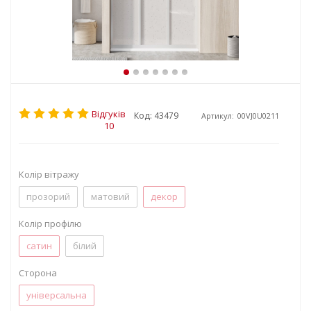
Відгуків
Код: 43479
Артикул:
00VJ0U0211
10
Колір вітражу
прозорий
матовий
декор
Колір профілю
сатин
білий
Сторона
універсальна