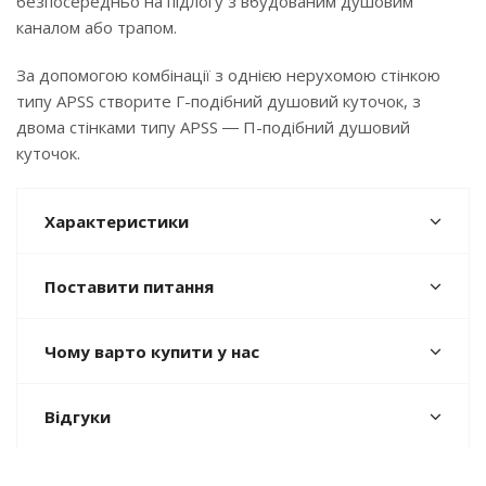
безпосередньо на підлогу з вбудованим душовим
каналом або трапом.
За допомогою комбінації з однією нерухомою стінкою
типу APSS створите Г-подібний душовий куточок, з
двома стінками типу APSS ― П-подібний душовий
куточок.
Характеристики
Поставити питання
Чому варто купити у нас
Відгуки