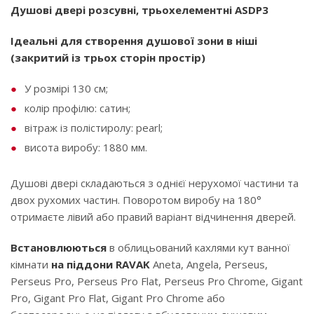
Душові двері розсувні, трьохелементні ASDP3
Ідеальні для створення душової зони в ніші
(закритий із трьох сторін простір)
У розмірі 130 см;
колір профілю: сатин;
вітраж із полістиролу: pearl;
висота виробу: 1880 мм.
Душові двері складаються з однієї нерухомої частини та
двох рухомих частин. Поворотом виробу на 180°
отримаєте лівий або правий варіант відчинення дверей.
Встановлюються
в облицьований кахлями кут ванної
кімнати
на піддони RAVAK
Aneta, Angela, Perseus,
Perseus Pro, Perseus Pro Flat, Perseus Pro Chrome, Gigant
Pro, Gigant Pro Flat, Gigant Pro Chrome або