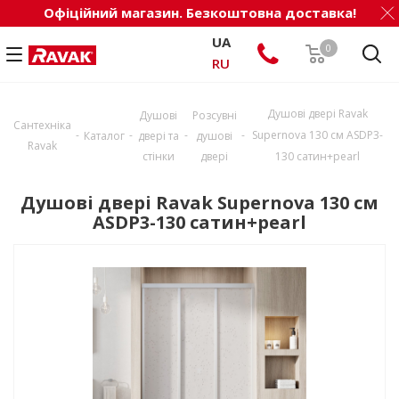
Офіційний магазин. Безкоштовна доставка!
UA
0
RU
Душові двері Ravak
Душові
Розсувні
Сантехніка
-
-
-
-
Supernova 130 см ASDP3-
Каталог
двері та
душові
Ravak
стінки
двері
130 сатин+pearl
Душові двері Ravak Supernova 130 см
ASDP3-130 сатин+pearl