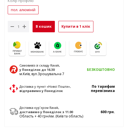
Колір профілю
пол. алюміній
В кошик
Купити в 1 клік
Самовивіз зі складу Ravak,
БЕЗКОШТОВНО
у Понеділок
до 16.30
м.Київ, вул.Зрошувальна 7
По тарифам
Доставка у пункт «Нової Пошти»,
перевізника
відправимо
у Понеділок
Доставка кур`єром Ravak,
600 грн.
доставимо
у Понеділок
з 11.00
Область + 40 грн/км. (Київ та область)