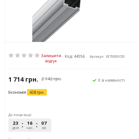
Залишити
Код: 44556
Артикул:
XE70000C00
відгук
1 714
грн.
2 142
грн.
Є в наявності
Економія
428
грн.
До кінця акції
23
16
07
56
дня
час.
хв.
сек.