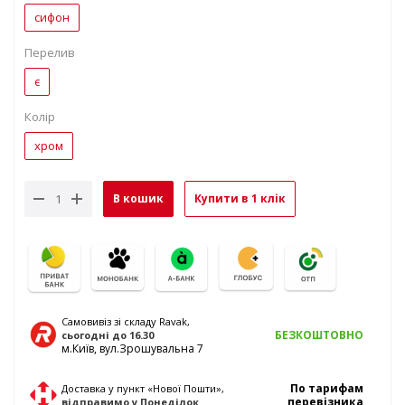
сифон
Перелив
є
Колір
хром
В кошик
Купити в 1 клік
Самовивіз зі складу Ravak,
БЕЗКОШТОВНО
сьогодні
до 16.30
м.Київ, вул.Зрошувальна 7
По тарифам
Доставка у пункт «Нової Пошти»,
перевізника
відправимо
у Понеділок