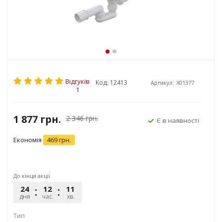
Відгуків
Код: 12413
Артикул:
X01377
1
1 877
грн.
2 346
грн.
Є в наявності
Економія
469
грн.
До кінця акції
24
12
11
39
дня
час.
хв.
сек.
Тип