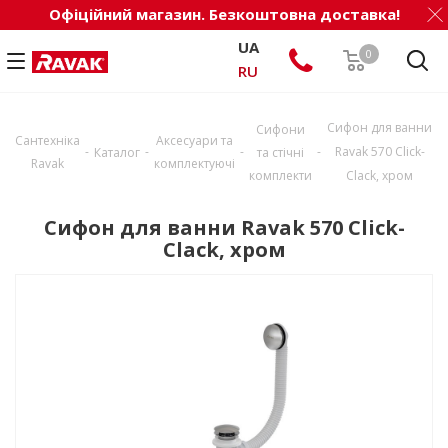
Офіційний магазин. Безкоштовна доставка!
UA
0
RU
Сифон для ванни
Сифони
Сантехніка
Аксесуари та
-
-
-
-
Ravak 570 Click-
Каталог
та стічні
Ravak
комплектуючі
комплекти
Clack, хром
Сифон для ванни Ravak 570 Click-
Clack, хром