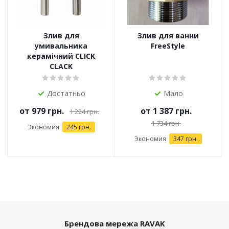
Злив для
Злив для ванни
умивальника
FreeStyle
керамічний CLICK
CLACK
Достатньо
Мало
от
979 грн.
от
1 387 грн.
1 224 грн.
1 734 грн.
Экономия
245 грн.
Экономия
347 грн.
Брендова мережа RAVAK