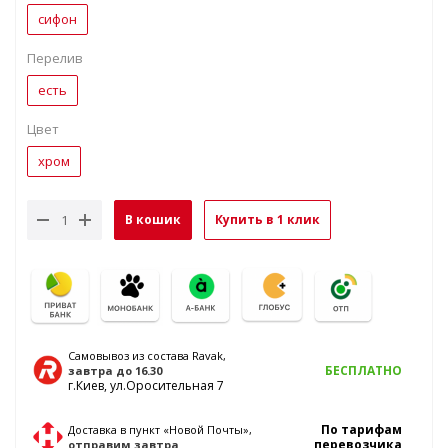
сифон
Перелив
есть
Цвет
хром
В кошик
Купить в 1 клик
Самовывоз из состава Ravak,
БЕСПЛАТНО
завтра
до 16.30
г.Киев, ул.Оросительная 7
По тарифам
Доставка в пункт «Новой Почты»,
перевозчика
отправим
завтра