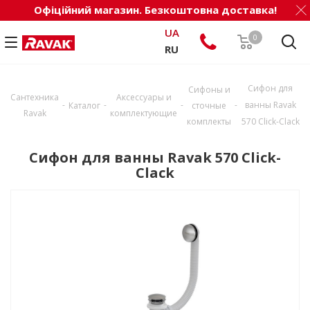
Офіційний магазин. Безкоштовна доставка!
UA
0
RU
Сифон для
Сифоны и
Сантехника
Аксессуары и
-
-
-
-
ванны Ravak
Каталог
сточные
Ravak
комплектующие
комплекты
570 Click-Clack
Сифон для ванны Ravak 570 Click-
Clack