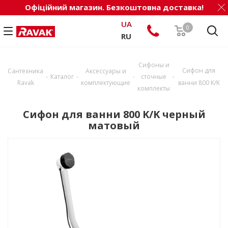
Офіційний магазин. Безкоштовна доставка!
UA
0
RU
Сифоны и
Сифон для
Сантехника
Аксессуары и
-
-
-
-
Каталог
сточные
Ravak
комплектующие
ванни 800 K/K
комплекты
Сифон для ванни 800 K/K черный
матовый