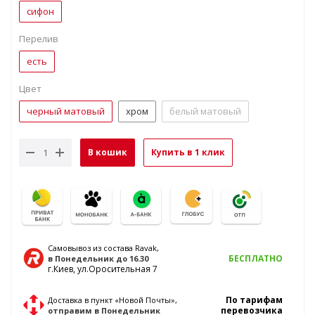
сифон
Перелив
есть
Цвет
черный матовый
хром
белый матовый
В кошик
Купить в 1 клик
Самовывоз из состава Ravak,
БЕСПЛАТНО
в Понедельник
до 16.30
г.Киев, ул.Оросительная 7
По тарифам
Доставка в пункт «Новой Почты»,
перевозчика
отправим
в Понедельник