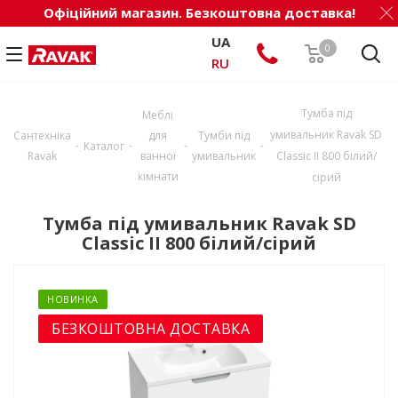
Офіційний магазин. Безкоштовна доставка!
UA
0
RU
Тумба під
Меблі
умивальник Ravak SD
Сантехніка
для
Тумби під
-
-
-
-
Каталог
Ravak
ванної
умивальник
Classic II 800 білий/
кімнати
сірий
Тумба під умивальник Ravak SD
Classic II 800 білий/сірий
НОВИНКА
БЕЗКОШТОВНА ДОСТАВКА