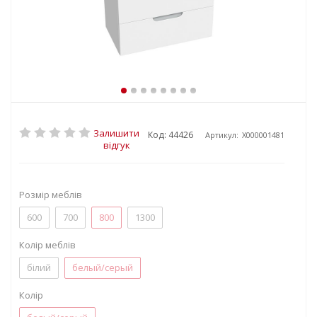
Залишити
Код: 44426
Артикул:
X000001481
відгук
Розмір меблів
600
700
800
1300
Колір меблів
білий
белый/серый
Колір