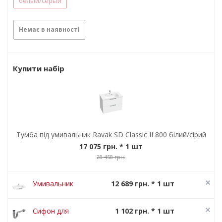
белый/серый
Немає в наявності
Купити набір
Тумба під умивальник Ravak SD Classic II 800 білий/сірий
17 075 грн.
* 1 шт
28 458 грн.
Умивальник
12 689 грн. * 1 шт
CLASSIC II 800
15 861 грн.
N
Сифон для
1 102 грн. * 1 шт