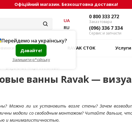
Офіційний магазин. Безкоштовна доставка!
0 800 333 272
UA
Заказ товара
RU
(096) 336 7 334
Сервис и запчасти
Перейдемо на українську?
овинки
Акции
RAVAK СТОК
Услуги
Давайте!
Залишити р*сійську
 — визуальные якоря обстановки
овые ванны Ravak — визуа
ны? Можно ли их установить возле стены? Зачем возводи
мичны модели со свободным монтажом? Читайте дальше, что
тью и минималистичностью.