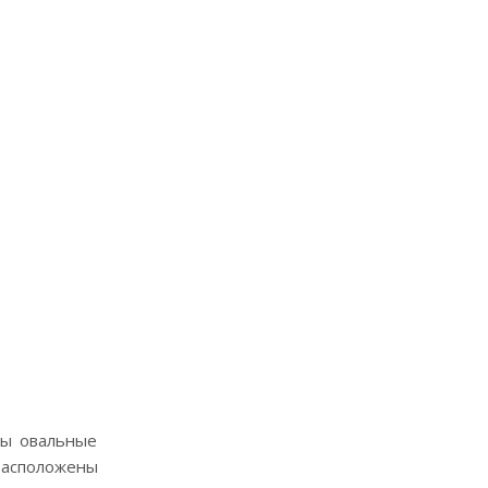
ны овальные
расположены