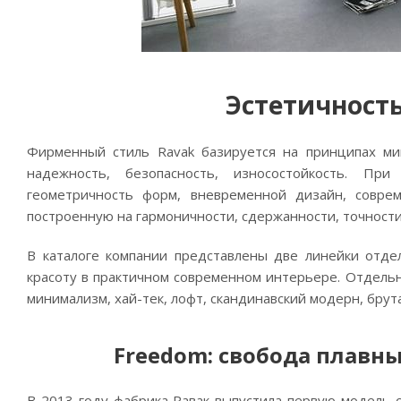
Эстетичност
Фирменный стиль Ravak базируется на принципах ми
надежность, безопасность, износостойкость. Пр
геометричность форм, вневременной дизайн, соврем
построенную на гармоничности, сдержанности, точност
В каталоге компании представлены две линейки отде
красоту в практичном современном интерьере. Отдельн
минимализм, хай-тек, лофт, скандинавский модерн, брута
Freedom: свобода плавн
В 2013 году фабрика Равак выпустила первую модель с