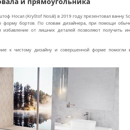
 овала и прямоугольника
ф Носал (Kryštof Nosál) в 2019 году презентовал ванну So
ю форму бортов. По словам дизайнера, при помощи обыч
и избавление от лишних деталей позволяют получить и
ние к чистому дизайну и совершенной форме помогли 