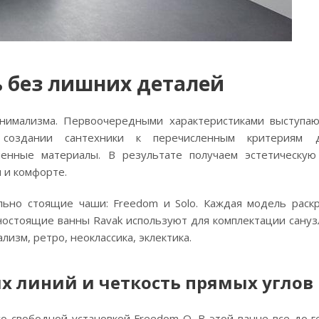
ь без лишних деталей
нимализма. Первоочередными характеристиками выступаю
и создании сантехники к перечисленным критериям д
енные материалы. В результате получаем эстетическую
и и комфорте.
льно стоящие чаши: Freedom и Solo. Каждая модель раск
остоящие ванны Ravak используют для комплектации санузл
лизм, ретро, неоклассика, эклектика.
ых линий и четкость прямых углов
о свободной установкой Freedom O. В этой ванне все до г