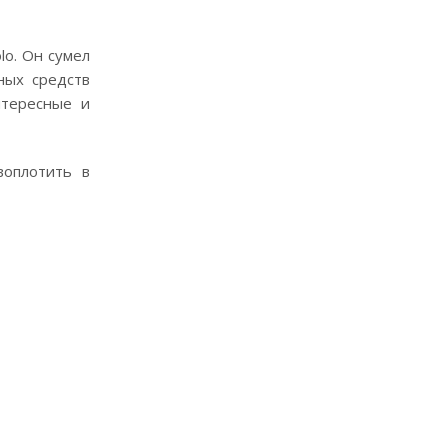
lo. Он сумел
ных средств
нтересные и
воплотить в