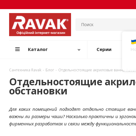
Каталог
Серии
Н
Сантехника Ravak
-
Блог
-
Отдельностоящие акриловые ванны Ravak
Отдельностоящие акрил
обстановки
Для каких помещений подходят отдельно стоящие ван
важны ли размеры чаши? Насколько практичны и эргоно
фирменных разработках и связи между функциональнос