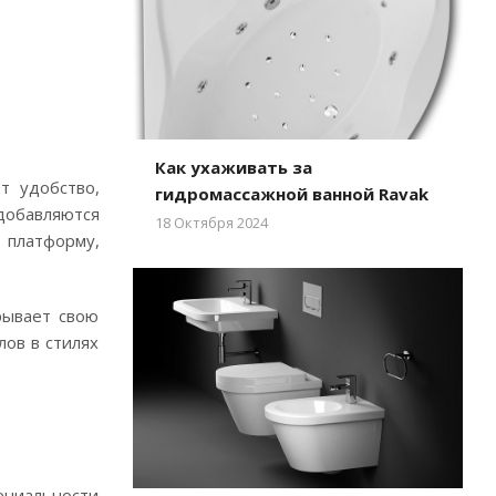
Как ухаживать за
т удобство,
гидромассажной ванной Ravak
обавляются
18 Октября 2024
 платформу,
рывает свою
ов в стилях
ениальности