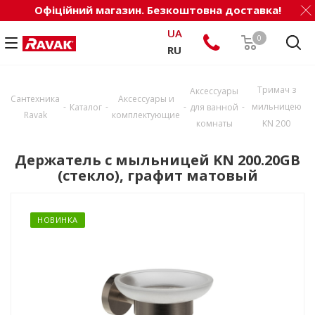
Офіційний магазин. Безкоштовна доставка!
UA
0
RU
Тримач з
Аксессуары
Сантехника
Аксессуары и
-
-
-
-
мильницею
Каталог
для ванной
Ravak
комплектующие
комнаты
KN 200
Держатель с мыльницей KN 200.20GB
(стекло), графит матовый
НОВИНКА