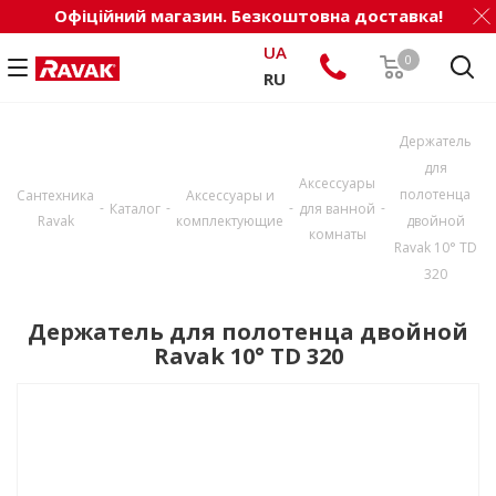
Офіційний магазин. Безкоштовна доставка!
UA
0
RU
Держатель
для
Аксессуары
полотенца
Сантехника
Аксессуары и
-
-
-
-
Каталог
для ванной
Ravak
комплектующие
двойной
комнаты
Ravak 10° TD
320
Держатель для полотенца двойной
Ravak 10° TD 320