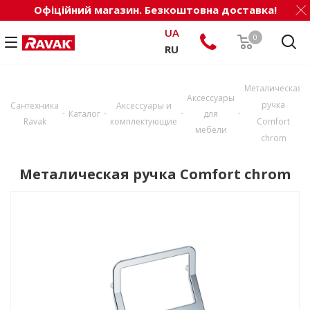
Офіційний магазин. Безкоштовна доставка!
UA
0
RU
Металическая
Аксессуары
ручка
Сантехника
Аксессуары и
-
-
-
-
Каталог
для
Ravak
комплектующие
Comfort
мебели
chrom
Металическая ручка Comfort chrom