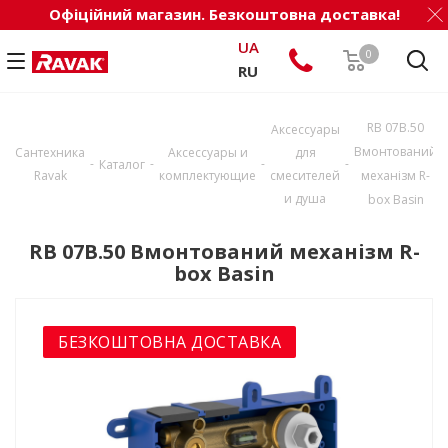
Офіційний магазин. Безкоштовна доставка!
UA
0
RU
RB 07B.50
Аксессуары
Вмонтований
Сантехника
Аксессуары и
для
-
-
-
-
Каталог
Ravak
комплектующие
смесителей
механізм R-
и душа
box Basin
RB 07B.50 Вмонтований механізм R-
box Basin
БЕЗКОШТОВНА ДОСТАВКА