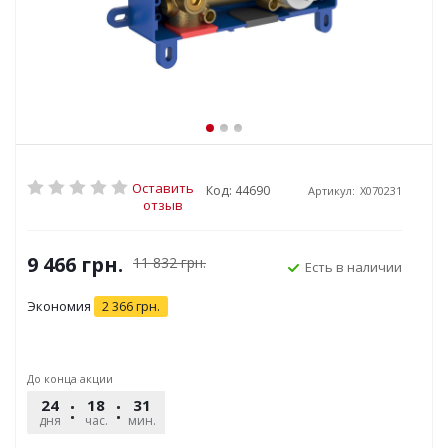
Оставить
Код: 44690
Артикул:
X070231
отзыв
9 466
грн.
11 832
грн.
Есть в наличии
Экономия
2 366
грн.
До конца акции
24
18
31
49
дня
час.
мин.
сек.