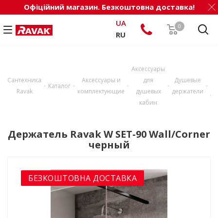
Офіційний магазин. Безкоштовна доставка!
UA
0
RU
Де
Аксессуары
Сантехника
Аксессуары и
для
Душевые
-
-
-
-
-
Каталог
Ravak
комплектующие
душевых
держатели
Wa
кабин
Держатель Ravak W SET-90 Wall/Corner
черный
БЕЗКОШТОВНА ДОСТАВКА