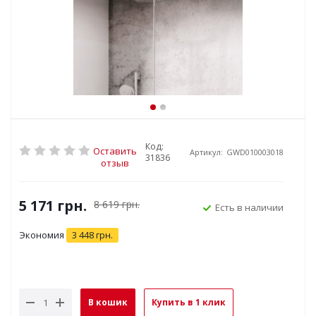
Код:
Оставить
Артикул:
GWD010003018
31836
отзыв
5 171
грн.
8 619
грн.
Есть в наличии
Экономия
3 448
грн.
В кошик
Купить в 1 клик