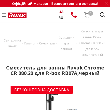
Офіційний магазин. Безкоштовна доставка!
UA
0
RU
Смеситель для
ванны Ravak
Смесители
Сантехника
-
-
-
-
Chrome CR 080.20
Каталог
Смесители
для
Ravak
ванной
для R-box
RB07A,черный
Смеситель для ванны Ravak Chrome
CR 080.20 для R-box RB07A,черный
БЕЗКОШТОВНА ДОСТАВКА