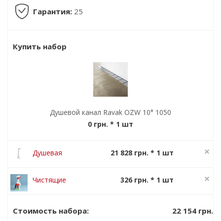
Гарантия:
25
Купить набор
Душевой канал Ravak OZW 10° 1050
0 грн.
* 1 шт
Душевая
21 828 грн. * 1 шт
система Ravak
27 285 грн.
Termo 300 TE
Чистящие
326 грн. * 1 шт
093.00/150
средство
408 грн.
Ravak Cleaner
22 154 грн.
Стоимость набора: