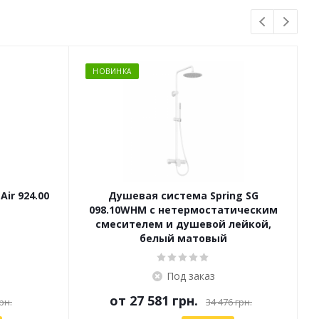
НОВИНКА
ir 924.00
Душевая система Spring SG
098.10WHM с нетермостатическим
с
смесителем и душевой лейкой,
белый матовый
Под заказ
от
27 581 грн.
рн.
34 476 грн.