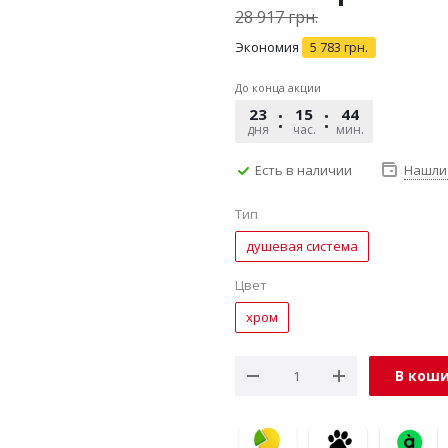
28 917
грн.
Экономия
5 783
грн.
До конца акции
23
15
44
13
дня
час.
мин.
сек.
Есть в наличии
Нашли
Тип
душевая система
Цвет
хром
В кош