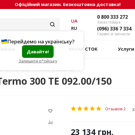
Офіційний магазин. Безкоштовна доставка!
0 800 333 272
UA
Заказ товара
RU
(096) 336 7 334
Сервис и запчасти
Перейдемо на українську?
овинки
Акции
RAVAK СТОК
Услуги
Давайте!
Залишити р*сійську
я система Ravak Termo 300 TE 092.00/150
ermo 300 TE 092.00/150
Отзывов 2
К
23 134
грн.