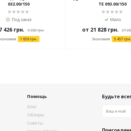
032.00/150
TE 093.00/150
Под заказ
Мало
7 426 грн.
от
21 828 грн.
9 282 грн.
27 28
Экономия
1 856 грн.
Экономия
5 457 грн.
Помощь
Будьте всег
Блог
Обзоры
Советы
Присоединя