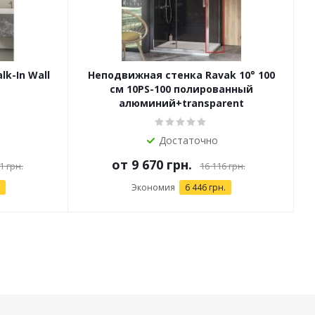
k-In Wall
Неподвижная стенка Ravak 10° 100
см 10PS-100 полированный
алюминий+transparent
Достаточно
от
9 670 грн.
1 грн.
16 116 грн.
Экономия
6 446 грн.