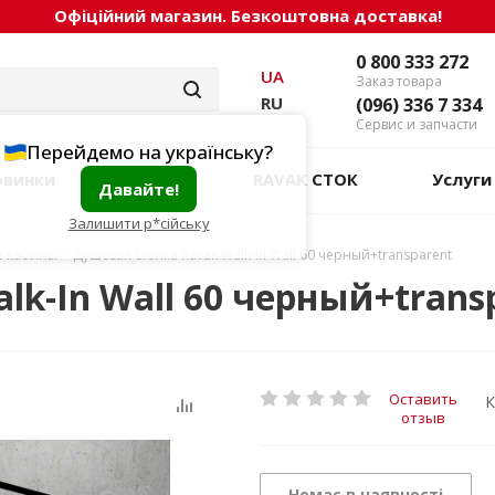
Офіційний магазин. Безкоштовна доставка!
0 800 333 272
UA
Заказ товара
RU
(096) 336 7 334
Сервис и запчасти
Перейдемо на українську?
овинки
Акции
RAVAK СТОК
Услуги
Давайте!
Залишити р*сійську
е кабины
-
Душевая стенка Ravak Walk-In Wall 60 черный+transparent
lk-In Wall 60 черный+trans
Оставить
К
отзыв
Немає в наявності