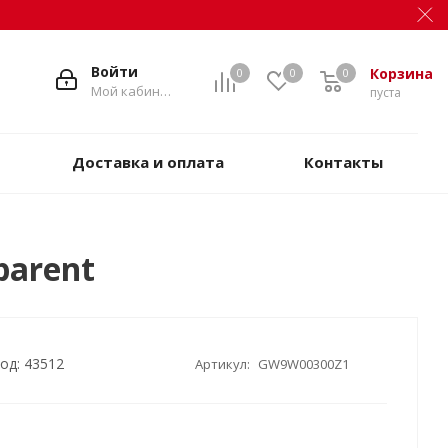
Войти
Корзина
0
0
0
Мой кабинет
пуста
Доставка и оплата
Контакты
parent
од: 43512
Артикул:
GW9W00300Z1