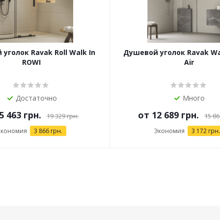
уголок Ravak Roll Walk In
Душевой уголок Ravak Wal
ROWI
Air
Достаточно
Много
5 463 грн.
от
12 689 грн.
19 329 грн.
15 86
Экономия
3 866 грн.
Экономия
3 172 грн.