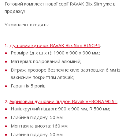
Готовий комплект нової серії RAVAK Blix Slim уже в
продажу!
У комплект входять:
1.
Душовий куточок RAVAK Blix Slim BLSCP4
.
Розміри (д x ш х г): 1900 х 900 х 900 мм.;
Матеріал: полірований алюміній;
Вітраж: прозоре безпечне скло завтовшки 6 мм із
захисним покриттям AntiCalc;
Гарантія 5 років.
2.
Акриловий душовий піддон Ravak VERONA 90 ST
.
Напівкруглий піддон: 900 х 900 мм, R 500 мм;
Глибина піддону: 50 мм;
Монтажна висота: 160 мм;
Глибина піддону: 50 мм;