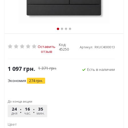
Код:
Оставить
Артикул:
RKUC4000013
45250
отзыв
1 097
грн.
1 371
грн.
Есть в наличии
Экономия
274
грн.
До конца акции
24
16
35
26
дня
час.
мин.
сек.
Цвет