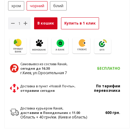
хром
чорний
білий
В кошик
Купить в 1 клик
Самовывоз из состава Ravak,
БЕСПЛАТНО
сегодня
до 16.30
г.Киев, ул.Оросительная 7
По тарифам
Доставка в пункт «Новой Почты»,
перевозчика
отправим
сегодня
Доставка курьером Ravak,
600 грн.
доставим
в Понедельник
с 11.00
Область + 40 грн/км. (Киев и область)