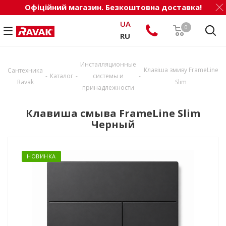
Офіційний магазин. Безкоштовна доставка!
UA
0
RU
Инсталляционные
Клавіша змиву FrameLine
Сантехника
-
-
-
Каталог
системы и
Ravak
Slim
принадлежности
Клавиша смыва FrameLine Slim
Черный
НОВИНКА