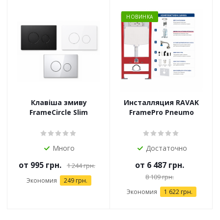
НОВИНКА
Клавіша змиву
Инсталляция RAVAK
FrameCircle Slim
FramePro Pneumo
Много
Достаточно
от
995 грн.
от
6 487 грн.
1 244 грн.
8 109 грн.
Экономия
249 грн.
Экономия
1 622 грн.