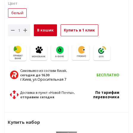
Цвет
белый
В кошик
Купить в 1 клик
Самовывоз из состава Ravak,
БЕСПЛАТНО
сегодня
до 16.30
г.Киев, ул.Оросительная 7
По тарифам
Доставка в пункт «Новой Почты»,
перевозчика
отправим
сегодня
Купить набор