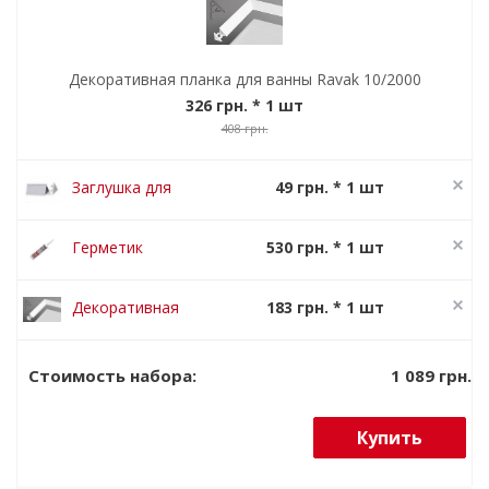
Декоративная планка для ванны Ravak 10/2000
326 грн.
* 1 шт
408 грн.
Заглушка для
49 грн. * 1 шт
декоративной
61 грн.
планки Ravak
Герметик
530 грн. * 1 шт
10 мм белый
Ravak
663 грн.
Colourless
Декоративная
183 грн. * 1 шт
прозрачный
планка для
229 грн.
310 мл
ванны Ravak
1 089 грн.
Стоимость набора:
10/1100
Купить