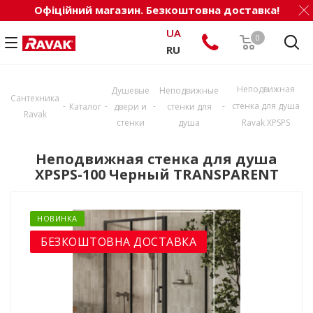
Офіційний магазин. Безкоштовна доставка!
UA
0
RU
Неподвижная
Душевые
Неподвижные
Сантехника
-
-
-
-
стенка для душа
Каталог
двери и
стенки для
Ravak
стенки
душа
Ravak XPSPS
Неподвижная стенка для душа
XPSPS-100 Черный TRANSPARENT
НОВИНКА
БЕЗКОШТОВНА ДОСТАВКА