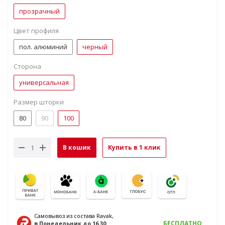
прозрачный
Цвет профиля
пол. алюминий
черный
Сторона
универсальная
Размер шторки
80
90
100
В кошик
Купить в 1 клик
Самовывоз из состава Ravak,
БЕСПЛАТНО
в Понедельник
до 16.30