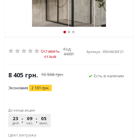
Код:
Оставить
Артикул:
X90VA030FZ1
44991
отзыв
8 405
грн.
10 506
грн.
Есть в наличии
Экономия
2 101
грн.
До конца акции
23
09
05
51
дня
час.
мин.
сек.
Цвет витража