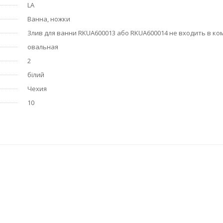
LA
Ванна, ножки
Злив для ванни RKUA600013 або RKUA600014 не входить в ко
овальная
2
білий
Чехия
10