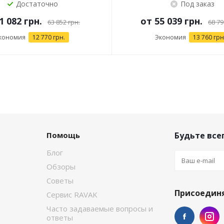
Достаточно
Под заказ
1 082 грн.
от
55 039 грн.
63 852 грн.
68 79
кономия
12 770 грн.
Экономия
13 760 грн
Помощь
Будьте всег
Блог
Обзоры
Советы
Присоединя
Сервис RAVAK
Часто задаваемые вопросы и
ответы