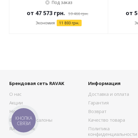
Под заказ
от
47 573 грн.
от
5
59 466 грн.
Экономия
11 893 грн.
Э
Брендовая сеть RAVAK
Информация
О нас
Доставка и оплата
Акции
Гарантия
Новости
Возврат
КНОПКА
Брендовые салоны
Качество товара
СВЯЗИ
RAVAK Сток
Политика
конфиденциальности