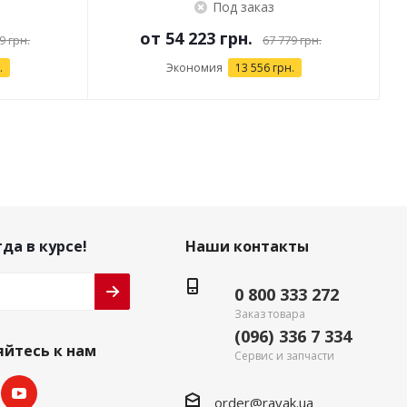
Под заказ
от
54 223 грн.
9 грн.
67 779 грн.
.
Экономия
13 556 грн.
да в курсе!
Наши контакты
0 800 333 272
Заказ товара
(096) 336 7 334
йтесь к нам
Сервис и запчасти
order@ravak.ua