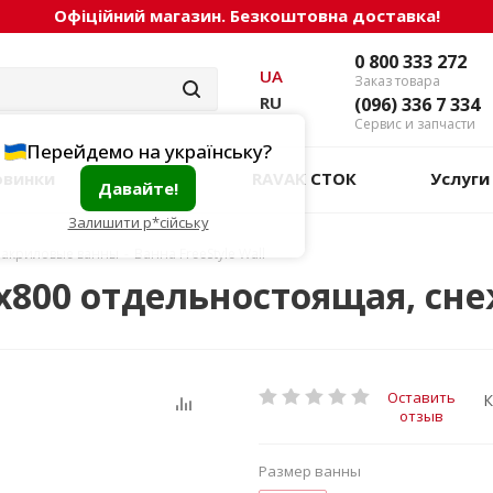
Офіційний магазин. Безкоштовна доставка!
0 800 333 272
UA
Заказ товара
RU
(096) 336 7 334
Сервис и запчасти
Перейдемо на українську?
овинки
Акции
RAVAK СТОК
Услуги
Давайте!
Залишити р*сійську
 акриловые ванны
-
Ванна FreeStyle Wall
00x800 отдельностоящая, сн
Оставить
К
отзыв
Размер ванны