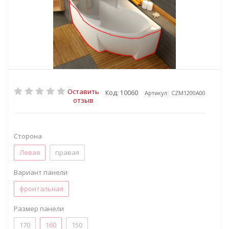
Оставить
Код: 10060
Артикул:
CZM1200A00
отзыв
Сторона
Левая
правая
Вариант панели
фронтальная
Размер панели
170
160
150