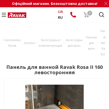
Офіційний магазин. Безкоштовна доставка!
UA
0
RU
Пане
для
Панели
Сантехника
Аксессуары и
Аксессуары
-
-
-
-
-
ванн
Каталог
для
Ravak
комплектующие
для ванн
ванн
Rava
ROSA 
Панель для ванной Ravak Rosa II 160
левосторонняя