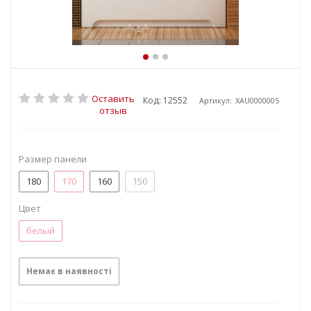
Оставить
Код: 12552
Артикул:
XAU0000005
отзыв
Размер панели
180
170
160
150
Цвет
белый
Немає в наявності