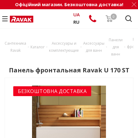
Офіційний магазин. Безкоштовна доставка!
UA
0
RU
Па
Панели
Сантехника
Аксессуары и
Аксессуары
-
-
-
-
-
фрон
Каталог
для
Ravak
комплектующие
для ванн
ванн
U
Панель фронтальная Ravak U 170 ST
БЕЗКОШТОВНА ДОСТАВКА