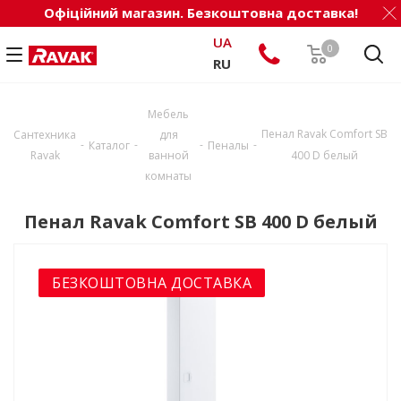
Офіційний магазин. Безкоштовна доставка!
UA
0
RU
Мебель
Пенал Ravak Comfort SB
Сантехника
для
-
-
-
-
Каталог
Пеналы
Ravak
ванной
400 D белый
комнаты
Пенал Ravak Comfort SB 400 D белый
БЕЗКОШТОВНА ДОСТАВКА