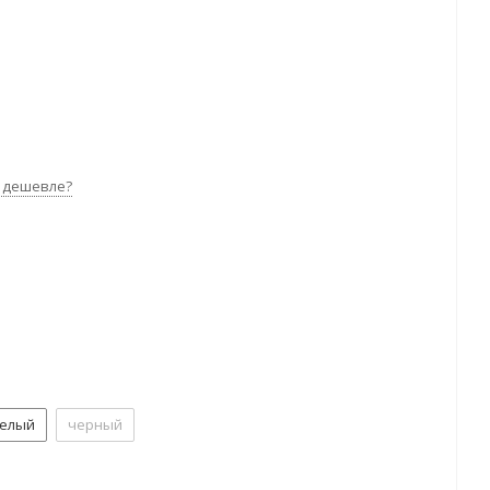
 дешевле?
елый
черный