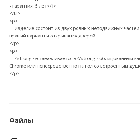
- гарантия: 5 лет</li>
</ul>
<p>
Изделие состоит из двух ровных неподвижных частей и
правый варианты открывания дверей.
</p>
<p>
<strong>Устанавливается в</strong> облицованный кафеле
Chrome или непосредственно на пол со встроенным душ
</p>
Файлы