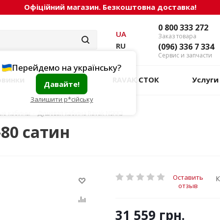
Офіційний магазин. Безкоштовна доставка!
0 800 333 272
UA
Заказ товара
RU
(096) 336 7 334
Сервис и запчасти
Перейдемо на українську?
овинки
Акции
RAVAK СТОК
Услуги
Давайте!
Залишити р*сійську
ые кабины
-
Душевая кабина Ravak NSKK3
80 сатин
Оставить
К
отзыв
31 559
грн.