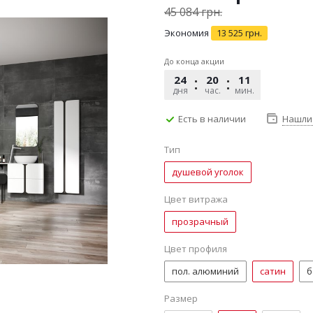
45 084
грн.
Экономия
13 525
грн.
До конца акции
24
20
11
41
дня
час.
мин.
сек.
Есть в наличии
Нашли
Тип
душевой уголок
Цвет витража
прозрачный
Цвет профиля
пол. алюминий
сатин
б
Размер