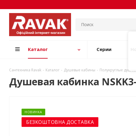
Каталог
Серии
Н
Сантехника Ravak
-
Каталог
-
Душевые кабины
-
Полукруглые душев
Душевая кабинка NSKK3-
НОВИНКА
БЕЗКОШТОВНА ДОСТАВКА