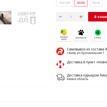
100/100
80/80
90/90
В кош
Самовывоз из состава 
г.Киев, ул.Оросительная 7
Доставка в пункт «Нов
Доставка курьером Rav
Киев и область