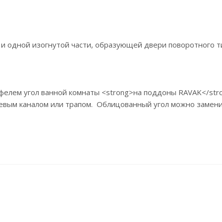
 одной изогнутой части, образующей двери поворотного ти
м угол ванной комнаты <strong>на поддоны RAVAK</strong> Ron
евым каналом или трапом. Облицованный угол можно замен