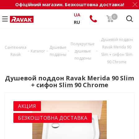
Офіційний магазин. Безкоштовна доставка!
UA
0
RU
Душевой поддон
Полукруглые
Ravak Merida 90
Сантехника
Душевые
-
-
-
-
Каталог
душевые
Ravak
поддоны
Slim + сифон Slim
поддоны
90 Chrome
Душевой поддон Ravak Merida 90 Slim
+ сифон Slim 90 Chrome
АКЦИЯ
БЕЗКОШТОВНА ДОСТАВКА