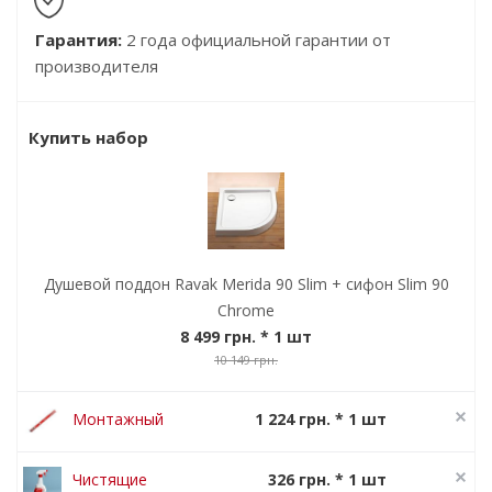
Гарантия:
2 года официальной гарантии от
производителя
Купить набор
Душевой поддон Ravak Merida 90 Slim + сифон Slim 90
Chrome
8 499 грн.
* 1 шт
10 149 грн.
Монтажный
1 224 грн. * 1 шт
набор Ravak
1 530 грн.
универсальный
Чистящие
326 грн. * 1 шт