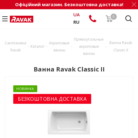
Офіційний магазин. Безкоштовна доставка!
UA
0
RU
Прямоугольные
Ванна Ravak
Сантехника
Акриловые
-
-
-
-
Каталог
акриловые
Ravak
ванны
Classic II
ванны
Ванна Ravak Classic II
НОВИНКА
БЕЗКОШТОВНА ДОСТАВКА