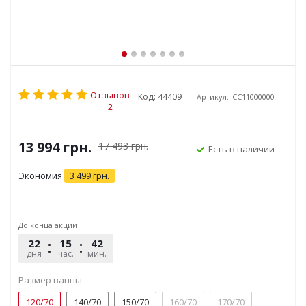
Отзывов
Код: 44409
Артикул:
CC11000000
2
13 994
грн.
17 493
грн.
Есть в наличии
Экономия
3 499
грн.
До конца акции
22
15
42
32
дня
час.
мин.
сек.
Размер ванны
120/70
140/70
150/70
160/70
170/70