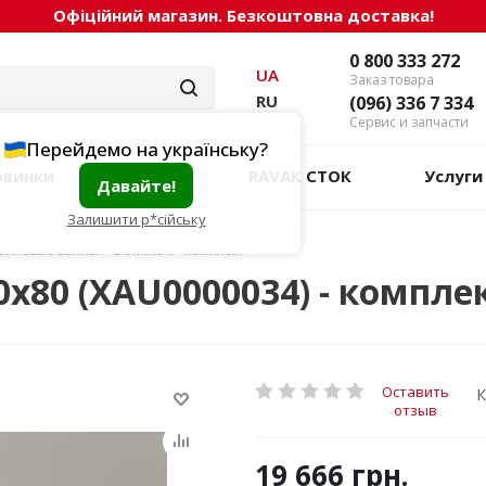
Офіційний магазин. Безкоштовна доставка!
0 800 333 272
UA
Заказ товара
RU
(096) 336 7 334
Сервис и запчасти
Перейдемо на українську?
овинки
Акции
RAVAK СТОК
Услуги
Давайте!
Залишити р*сійську
риловые ванны
-
Domino II - комплект
0x80 (XAU0000034) - компле
Оставить
К
отзыв
19 666
грн.