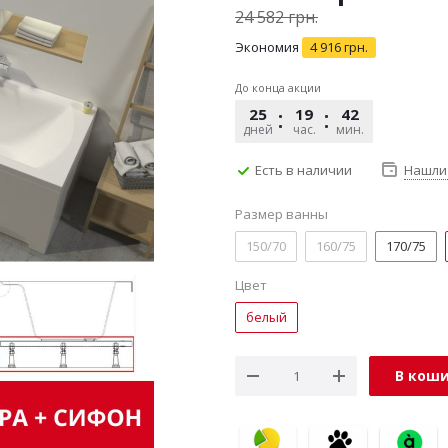
24 582
грн.
Экономия
4 916
грн.
До конца акции
25
19
42
17
дней
час.
мин.
сек.
Есть в наличии
Нашли
Размер ванны
150/70
160/75
170/75
Цвет
белый
В кош