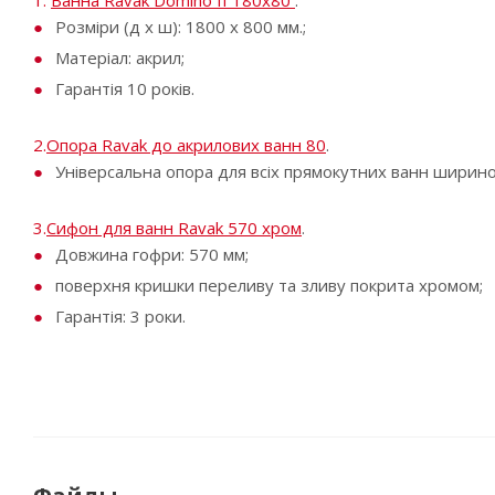
1.
Ванна Ravak Domino II 180х80
.
Розміри (д x ш): 1800 х 800 мм.;
Матеріал: акрил;
Гарантія 10 років.
2.
Опора Ravak до акрилових ванн 80
.
Універсальна опора для всіх прямокутних ванн ширино
3.
Сифон для ванн Ravak 570 хром
.
Довжина гофри: 570 мм;
поверхня кришки переливу та зливу покрита хромом;
Гарантія: 3 роки.