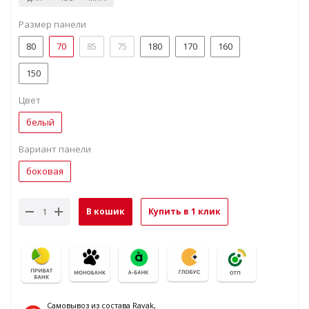
Размер панели
80
70
85
75
180
170
160
150
Цвет
белый
Вариант панели
боковая
В кошик
Купить в 1 клик
Самовывоз из состава Ravak,