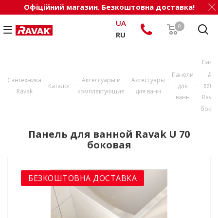
Офіційний магазин. Безкоштовна доставка!
UA
0
RU
Пане
для
Панели
Сантехника
Аксессуары и
Аксессуары
-
-
-
-
-
ван
Каталог
для
Ravak
комплектующие
для ванн
ванн
Ravak
боков
Панель для ванной Ravak U 70
боковая
БЕЗКОШТОВНА ДОСТАВКА