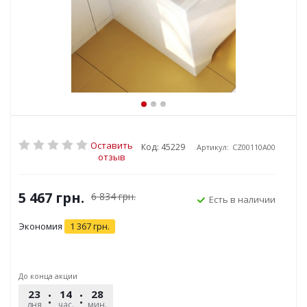
Оставить
Код: 45229
Артикул:
CZ00110A00
отзыв
5 467
грн.
6 834
грн.
Есть в наличии
Экономия
1 367
грн.
До конца акции
23
14
28
15
дня
час.
мин.
сек.