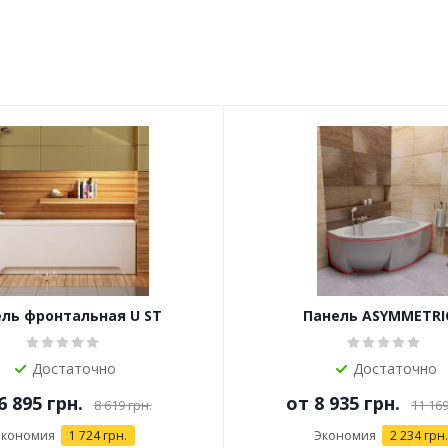
ль фронтальная U ST
Панель ASYMMETRIC
Достаточно
Достаточно
6 895 грн.
от
8 935 грн.
8 619 грн.
11 169
Экономия
1 724 грн.
Экономия
2 234 грн.