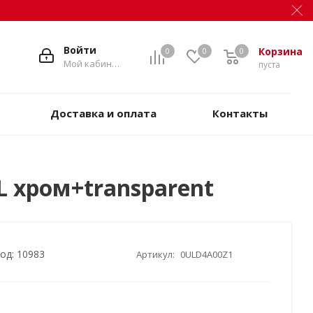
Войти
Корзина
0
0
0
Мой кабинет
пуста
Доставка и оплата
Контакты
 L хром+transparent
од: 10983
Артикул:
0ULD4A00Z1