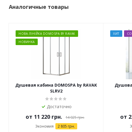
Аналогичные товары
НОВА ЛІНІЙКА DOMOSPA BY RAVAK
ХИТ
СО
НОВИНКА
Душевая кабина DOMOSPA by RAVAK
Душова 
SLRV2
Достаточно
от
11 220 грн.
от
2
14 025 грн.
Экономия
2 805 грн.