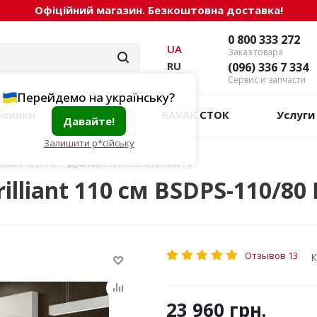
Офіційний магазин. Безкоштовна доставка!
0 800 333 272
UA
Заказ товара
RU
(096) 336 7 334
Сервис и запчасти
Перейдемо на українську?
овинки
Акции
RAVAK СТОК
Услуги
Давайте!
Залишити р*сійську
шевые кабины
-
Душевая кабина Ravak BSDPS
lliant 110 см BSDPS-110/80
Отзывов 13
К
23 960
грн.