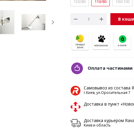
120/80
110/80
100/100
В кош
Оплата частинами 
Самовывоз из состава 
г.Киев, ул.Оросительная 7
Доставка в пункт «Нов
Доставка курьером Rav
Киев и область