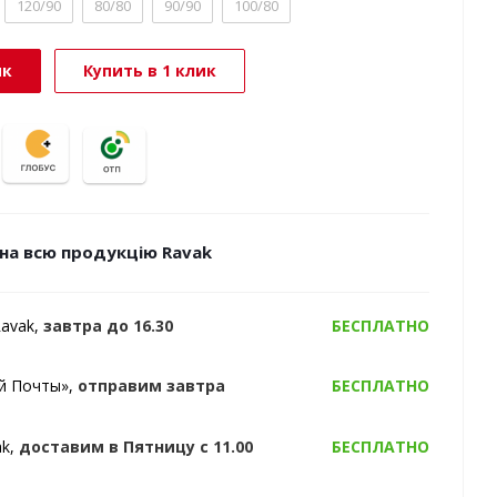
120/90
80/80
90/90
100/80
ик
Купить в 1 клик
на всю продукцію Ravak
Ravak,
завтра
до 16.30
БЕСПЛАТНО
ой Почты»,
отправим
завтра
БЕСПЛАТНО
ak,
доставим в
Пятницу
с 11.00
БЕСПЛАТНО