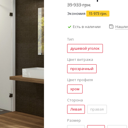
39 933
грн.
Экономия
15 973
грн.
Есть в наличии
Нашли
Тип
душевой уголок
Цвет витража
прозрачный
Цвет профиля
хром
Сторона
Левая
правая
Размер