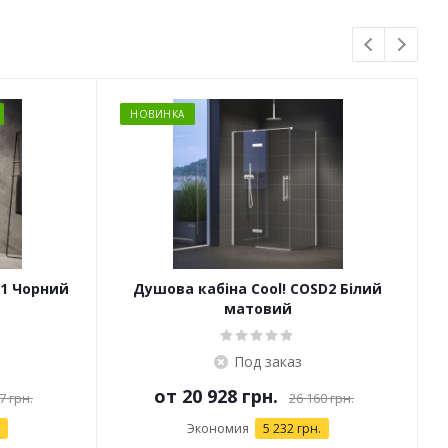
НОВИНКА
D1 Чорний
Душова кабіна Cool! COSD2 Білий
матовий
Под заказ
от
20 928 грн.
7 грн.
26 160 грн.
Экономия
5 232 грн.