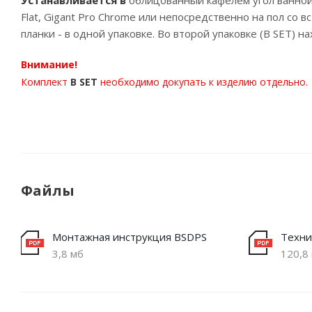
Устанавливается в
облицованный кафелем угол ванно
Flat, Gigant Pro Chrome или непосредственно на пол со
планки - в одной упаковке. Во второй упаковке (B SET) н
Внимание!
Комплект
B SET
необходимо докупать к изделию отдельно.
Файлы
Монтажная инструкция BSDPS
Техни
3,8 мб
120,8 