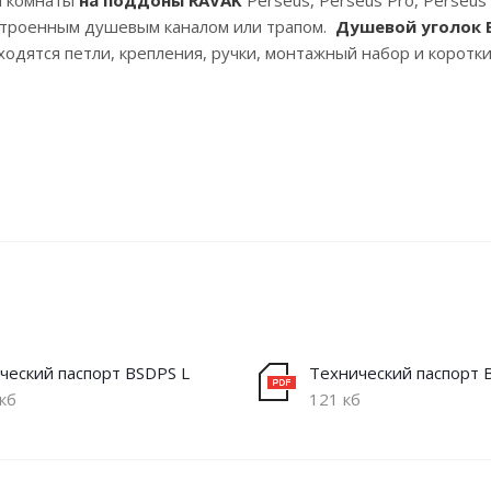
й комнаты
на поддоны RAVAK
Perseus, Perseus Pro, Perseus 
 встроенным душевым каналом или трапом.
Душевой уголок 
аходятся петли, крепления, ручки, монтажный набор и короткий
ческий паспорт BSDPS L
Технический паспорт 
кб
121 кб