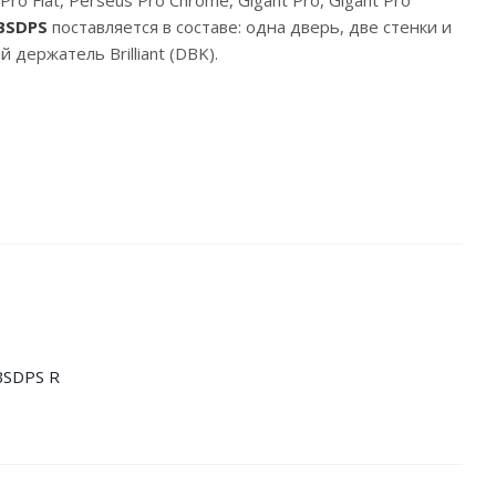
Pro Flat, Perseus Pro Chrome, Gigant Pro, Gigant Pro
BSDPS
поставляется в составе: одна дверь, две стенки и
 держатель Brilliant (DBK).
BSDPS R