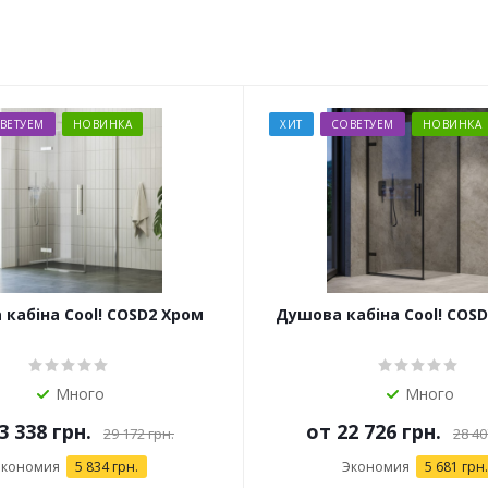
ВЕТУЕМ
НОВИНКА
ХИТ
СОВЕТУЕМ
НОВИНКА
кабіна Cool! COSD2 Хром
Душова кабіна Cool! COS
Много
Много
3 338 грн.
от
22 726 грн.
29 172 грн.
28 40
Экономия
5 834 грн.
Экономия
5 681 грн.