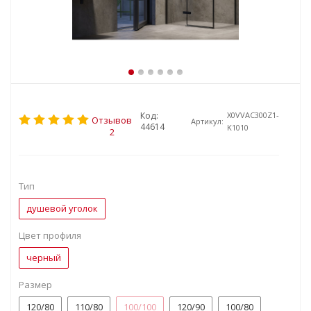
Код:
X0VVAC300Z1-
Отзывов
Артикул:
44614
K1010
2
Тип
душевой уголок
Цвет профиля
черный
Размер
120/80
110/80
100/100
120/90
100/80