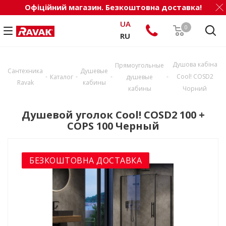
Офіційний магазин. Безкоштовна доставка!
UA
0
RU
Душова кабіна
Прямоугольные
Сантехника
Душевые
-
-
-
-
Cool! COSD2
Каталог
душевые
Ravak
кабины
кабины
Чорний
Душевой уголок Cool! COSD2 100 +
COPS 100 Черный
БЕЗКОШТОВНА ДОСТАВКА