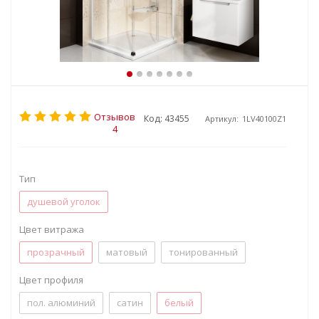
Отзывов
Код: 43455
Артикул:
1LV40100Z1
4
Тип
душевой уголок
Цвет витража
прозрачный
матовый
тонированный
Цвет профиля
пол. алюминий
сатин
белый