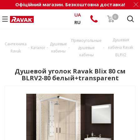
Офіційний магазин. Безкоштовна доставка!
UA
0
RU
Душевая
Прямоугольные
Сантехника
Душевые
-
-
-
-
кабина Ravak
Каталог
душевые
Ravak
кабины
кабины
BLRV2
Душевой уголок Ravak Blix 80 см
BLRV2-80 белый+transparent