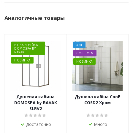
Аналогичные товары
НОВА ЛІНІЙКА
ХИТ
DOMOSPA BY
RAVAK
СОВЕТУЕМ
НОВИНКА
НОВИНКА
Душевая кабина
Душова кабіна Cool!
DOMOSPA by RAVAK
COSD2 Хром
SLRV2
Достаточно
Много