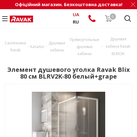
Офіційний магазин. Безкоштовна доставка!
UA
0
RU
Душевая
Прямоугольные
Сантехника
Душевые
-
-
-
-
кабина Ravak
Каталог
душевые
Ravak
кабины
кабины
BLRV2K
Элемент душевого уголка Ravak Blix
80 см BLRV2K-80 белый+grape