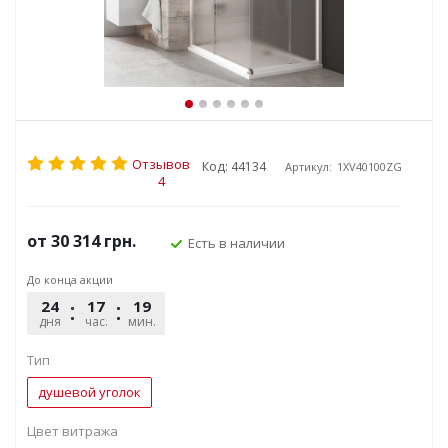
Отзывов
Код: 44134
Артикул:
1XV40100ZG
4
от
30 314 грн.
Есть в наличии
До конца акции
24
17
19
51
дня
час.
мин.
сек.
Тип
душевой уголок
Цвет витража