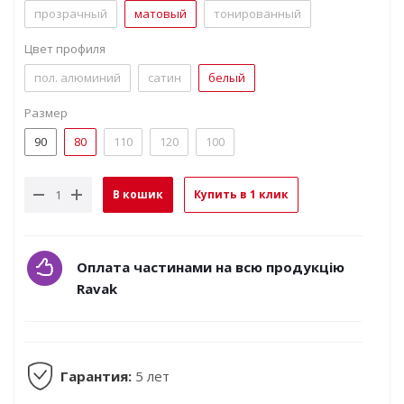
прозрачный
матовый
тонированный
Цвет профиля
пол. алюминий
сатин
белый
Размер
90
80
110
120
100
В кошик
Купить в 1 клик
Оплата частинами на всю продукцію
Ravak
Гарантия:
5 лет