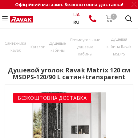
Офіційний магазин. Безкоштовна доставка!
UA
0
RU
Душевая
Прямоугольные
Сантехника
Душевые
-
-
-
-
кабина Ravak
Каталог
душевые
Ravak
кабины
кабины
MSDPS
Душевой уголок Ravak Matrix 120 см
MSDPS-120/90 L сатин+transparent
БЕЗКОШТОВНА ДОСТАВКА