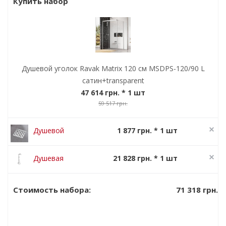
Купить набор
Душевой уголок Ravak Matrix 120 см MSDPS-120/90 L
сатин+transparent
47 614 грн.
* 1 шт
59 517 грн.
Душевой
1 877 грн. * 1 шт
канал Ravak
2 346 грн.
SN 501
Душевая
21 828 грн. * 1 шт
система Ravak
27 285 грн.
Termo 300 TE
71 318 грн.
Стоимость набора:
093.00/150