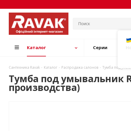
Каталог
Серии
Н
Сантехника Ravak
-
Каталог
-
Распродажа салонов
-
Тумба под умыва
Тумба под умывальник Rav
производства)