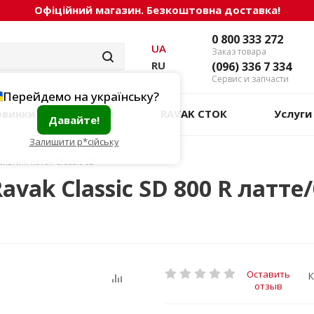
Офіційний магазин. Безкоштовна доставка!
0 800 333 272
UA
Заказ товара
RU
(096) 336 7 334
Сервис и запчасти
Перейдемо на українську?
овинки
Акции
RAVAK СТОК
Услуги
Давайте!
Залишити р*сійську
льник Ravak Classic SD
ak Classic SD 800 R латте/
Оставить
К
отзыв