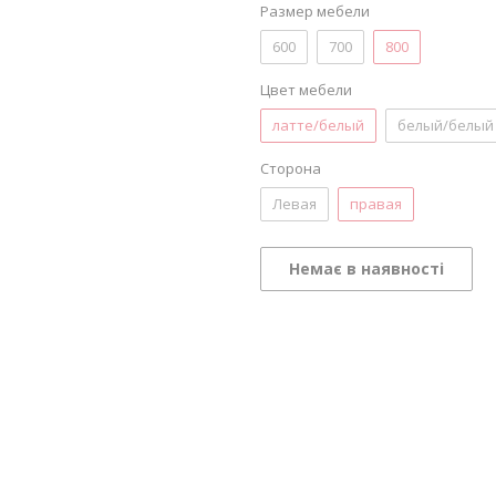
Размер мебели
600
700
800
Цвет мебели
латте/белый
белый/белый
Сторона
Левая
правая
Немає в наявності