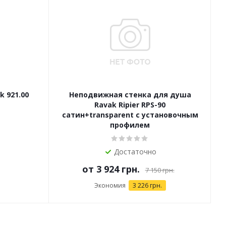
 921.00
Неподвижная стенка для душа
Н
Ravak Ripier RPS-90
сатин+transparent с установочным
профилем
Достаточно
от
3 924 грн.
7 150 грн.
Экономия
3 226 грн.