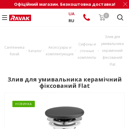
Офіційний магазин. Безкоштовна доставка!
UA
0
RU
Злив для
умивальника
Сифоны и
Сантехника
Аксессуары и
-
-
-
-
керамічний
Каталог
сточные
Ravak
комплектующие
комплекты
фіксований
Flat
Злив для умивальника керамічний
фіксований Flat
НОВИНКА