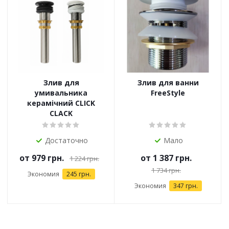
Злив для
Злив для ванни
умивальника
FreeStyle
керамічний CLICK
CLACK
Достаточно
Мало
от
979 грн.
от
1 387 грн.
1 224 грн.
1 734 грн.
Экономия
245 грн.
Экономия
347 грн.