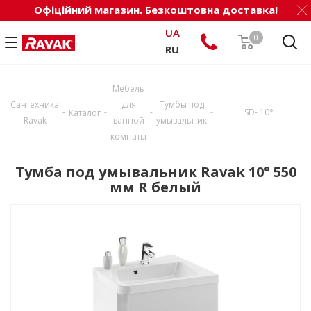
Офіційний магазин. Безкоштовна доставка!
UA
0
RU
Мебель
Сантехника
для
Тумбы под
-
-
-
-
SD- 10°
Каталог
Ravak
ванной
умывальник
комнаты
Тумба под умывальник Ravak 10° 550
мм R белый