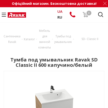
Офіційний магазин. Безкоштовна доставка!
UA
0
RU
Мебель
Сантехника
для
Тумбы под
-
-
-
-
SD- Classic II
Каталог
Ravak
ванной
умывальник
комнаты
Тумба под умывальник Ravak SD
Classic II 600 капучино/белый