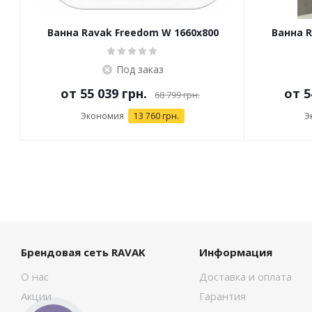
Ванна Ravak Freedom W 1660x800
Ванна R
отдельностоящая
Под заказ
от
55 039 грн.
от
5
68 799 грн.
Экономия
13 760 грн.
Э
Брендовая сеть RAVAK
Информация
О нас
Доставка и оплата
Акции
Гарантия