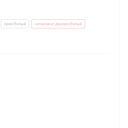
орех/белый
сатиновое дерево/белый