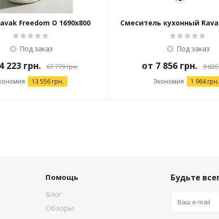
avak Freedom O 1690x800
Смеситель кухонный Rava
отдельностоящая
FM 016.00
Под заказ
Под заказ
4 223 грн.
от
7 856 грн.
67 779 грн.
9 820
кономия
13 556 грн.
Экономия
1 964 грн.
Помощь
Будьте всег
Блог
Обзоры