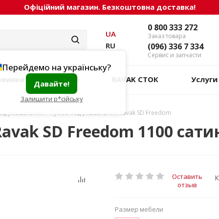
Офіційний магазин. Безкоштовна доставка!
0 800 333 272
UA
Заказ товара
RU
(096) 336 7 334
Сервис и запчасти
Перейдемо на українську?
овинки
Акции
RAVAK СТОК
Услуги
Давайте!
Залишити р*сійську
од умывальник
-
Тумба под умывальник Ravak SD Freedom
avak SD Freedom 1100 сати
Оставить
К
отзыв
Размер мебели