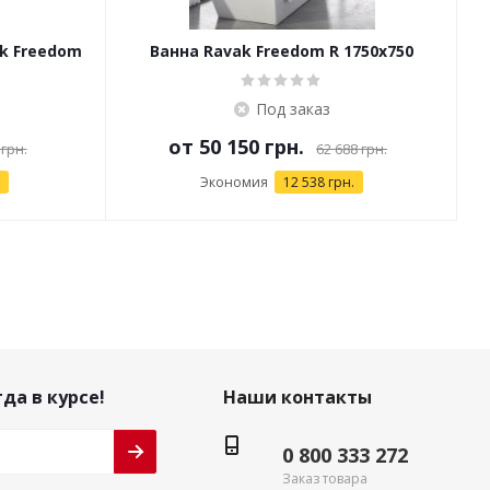
k Freedom
Ванна Ravak Freedom R 1750x750
отдельностоящая (снято с
производства)
Под заказ
от
50 150 грн.
 грн.
62 688 грн.
Экономия
12 538 грн.
да в курсе!
Наши контакты
0 800 333 272
Заказ товара