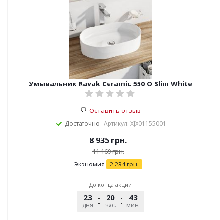
Умывальник Ravak Ceramic 550 O Slim White
Оставить отзыв
Достаточно
Артикул: XJX01155001
8 935
грн.
11 169
грн.
Экономия
2 234
грн.
До конца акции
23
20
43
51
дня
час.
мин.
сек.