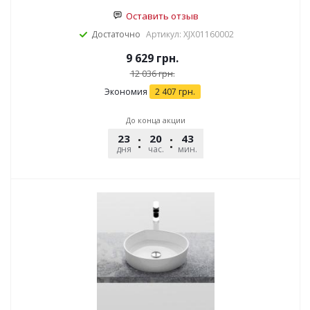
Оставить отзыв
Достаточно
Артикул: XJX01160002
9 629
грн.
12 036
грн.
Экономия
2 407
грн.
До конца акции
23
20
43
51
дня
час.
мин.
сек.