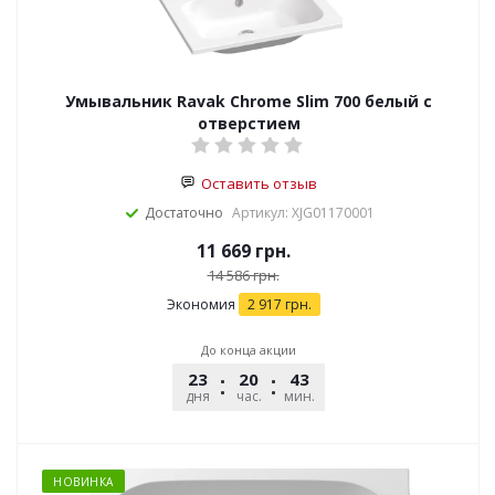
Умывальник Ravak Chrome Slim 700 белый с
отверстием
Оставить отзыв
Достаточно
Артикул: XJG01170001
11 669
грн.
14 586
грн.
Экономия
2 917
грн.
До конца акции
23
20
43
51
дня
час.
мин.
сек.
НОВИНКА