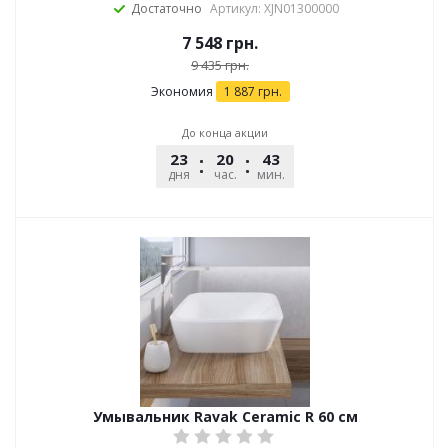
Достаточно
Артикул: XJN01300000
7 548
грн.
9 435
грн.
Экономия
1 887
грн.
До конца акции
23
20
43
51
дня
час.
мин.
сек.
Умывальник Ravak Ceramic R 60 см