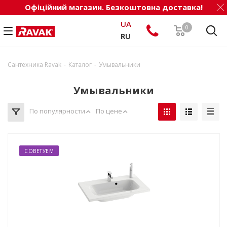
Офіційний магазин. Безкоштовна доставка!
UA
0
RU
-
-
Сантехника Ravak
Каталог
Умывальники
Умывальники
По популярности
По цене
СОВЕТУЕМ