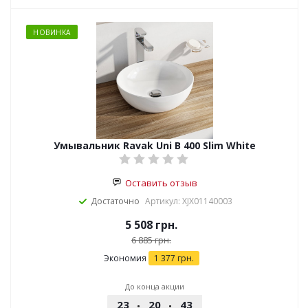
НОВИНКА
Умывальник Ravak Uni B 400 Slim White
Оставить отзыв
Достаточно
Артикул: XJX01140003
5 508
грн.
6 885
грн.
Экономия
1 377
грн.
До конца акции
23
20
43
51