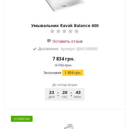
Умывальник Ravak Balance 600
Оставить отзыв
Достаточно
Артикул: XJX01260000
7 834
грн.
9 792
грн.
Экономия
1 958
грн.
До конца акции
23
20
43
51
дня
час.
мин.
сек.
НОВИНКА