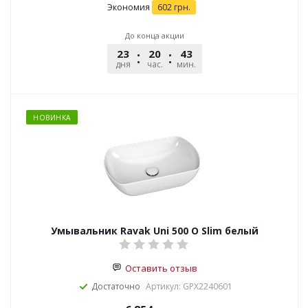
Экономия
602
грн.
До конца акции
23
20
43
51
дня
час.
мин.
сек.
НОВИНКА
Умывальник Ravak Uni 500 O Slim белый
Оставить отзыв
Достаточно
Артикул: GPX2240601