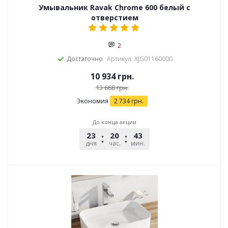
Умывальник Ravak Chrome 600 белый с
отверстием
2
Достаточно
Артикул: XJG01160000
10 934
грн.
13 668
грн.
Экономия
2 734
грн.
До конца акции
23
20
43
51
дня
час.
мин.
сек.