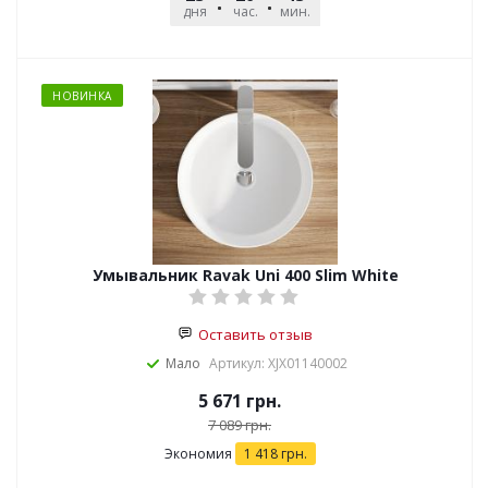
дня
час.
мин.
сек.
НОВИНКА
Умывальник Ravak Uni 400 Slim White
Оставить отзыв
Мало
Артикул: XJX01140002
5 671
грн.
7 089
грн.
Экономия
1 418
грн.