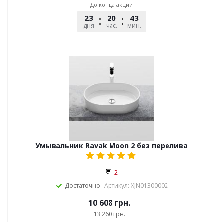
До конца акции
23
20
43
51
дня
час.
мин.
сек.
Умывальник Ravak Moon 2 без перелива
2
Достаточно
Артикул: XJN01300002
10 608
грн.
13 260
грн.