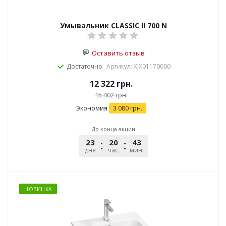
Умывальник CLASSIC II 700 N
Оставить отзыв
Достаточно
Артикул: XJX01170000
12 322
грн.
15 402
грн.
Экономия
3 080
грн.
До конца акции
23
20
43
51
дня
час.
мин.
сек.
НОВИНКА