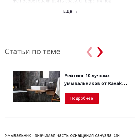
же посоветовали взять сразу. Отверстия под
установку смесителя ровные, без грубых краев.
Еще →
Раковина сделана надежно, но не мощная. Своих
денег однозначно стоит.
‹
›
Статьи по теме
Рейтинг 10 лучших
умывальников от Ravak -
европейского
Подробнее
производителя.
Умывальник - значимая часть оснащения санузла. Он