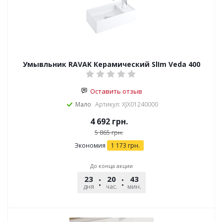
Умывльник RAVAK Керамический SlIm Veda 400
Оставить отзыв
Мало
Артикул: XJX01240000
4 692
грн.
5 865
грн.
Экономия
1 173
грн.
До конца акции
23
20
43
51
дня
час.
мин.
сек.