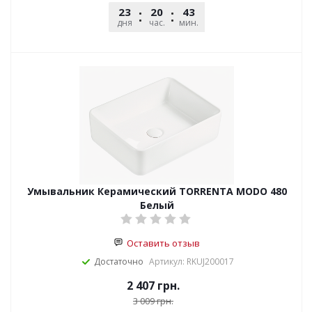
23
20
43
51
дня
час.
мин.
сек.
Умывальник Керамический TORRENTA MODO 480
Белый
Оставить отзыв
Достаточно
Артикул: RKUJ200017
2 407
грн.
3 009
грн.