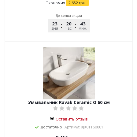
Экономия
2 652
грн.
До конца акции
23
20
43
51
дня
час.
мин.
сек.
Умывальник Ravak Ceramic O 60 см
Оставить отзыв
Достаточно
Артикул: XJX01160001