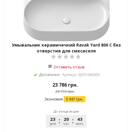
Умывальник керамичечкий Ravak Yard 800 C без
отверстия для смесиселя
Оставить отзыв
Достаточно
Артикул: XJX01080000
23 786
грн.
29 733
грн.
Экономия
5 947
грн.
До конца акции
23
20
43
51
дня
час.
мин.
сек.