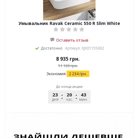
Умывальник Ravak Ceramic 550 R Slim White
Оставить отзыв
Достаточно
Артикул: XJX01155002
8 935
грн.
11 169
грн.
Экономия
2 234
грн.
До конца акции
23
20
43
51
дня
час.
мин.
сек.