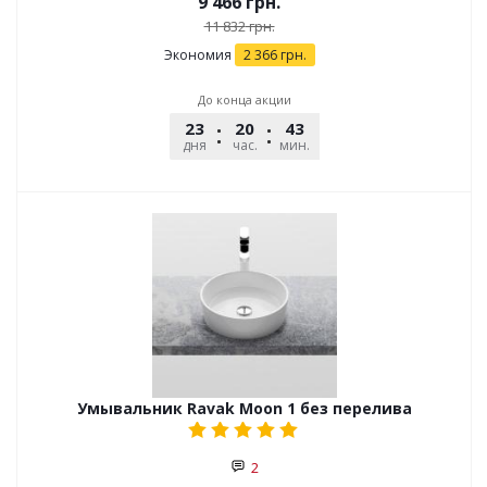
9 466
грн.
11 832
грн.
Экономия
2 366
грн.
До конца акции
23
20
43
51
дня
час.
мин.
сек.
Умывальник Ravak Moon 1 без перелива
2