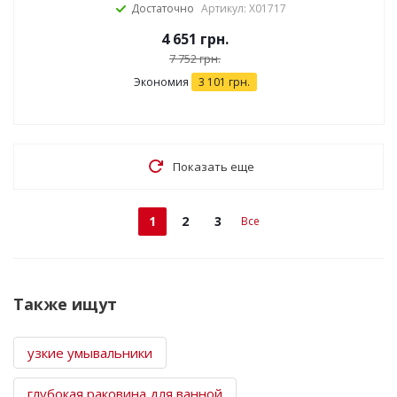
Достаточно
Артикул: X01717
4 651
грн.
7 752
грн.
Экономия
3 101
грн.
Показать еще
1
2
3
Все
Также ищут
узкие умывальники
глубокая раковина для ванной