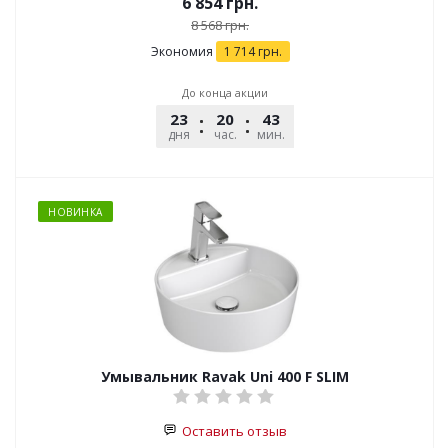
6 854
грн.
8 568
грн.
Экономия
1 714
грн.
До конца акции
23
20
43
51
дня
час.
мин.
сек.
НОВИНКА
Умывальник Ravak Uni 400 F SLIM
Оставить отзыв