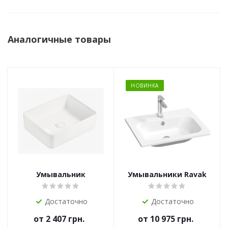
Аналогичные товары
НОВИНКА
Умывальник
Умывальники Ravak
Керамический
Chrome Slim
TORRENTA MODO 480
Достаточно
Достаточно
Белый
от
2 407 грн.
от
10 975 грн.