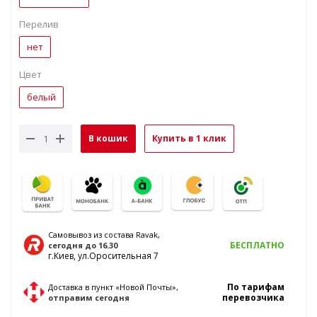
Перелив
нет
Цвет
белый
В кошик
Купить в 1 клик
Самовывоз из состава Ravak,
БЕСПЛАТНО
сегодня
до 16.30
г.Киев, ул.Оросительная 7
По тарифам
Доставка в пункт «Новой Почты»,
перевозчика
отправим
сегодня