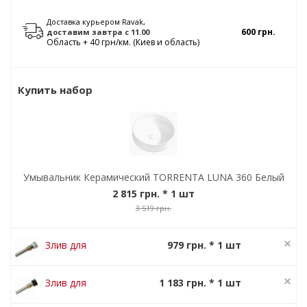
Доставка курьером Ravak,
600 грн.
доставим
завтра
с 11.00
Область + 40 грн/км. (Киев и область)
Купить набор
Умывальник Керамический TORRENTA LUNA 360 Белый
2 815 грн.
* 1 шт
3 519 грн.
Злив для
979 грн. * 1 шт
умивальника
1 224 грн.
керамічний
Злив для
1 183 грн. * 1 шт
CLICK CLACK
умивальника
1 479 грн.