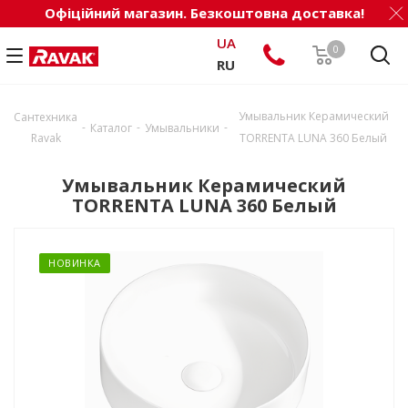
Офіційний магазин. Безкоштовна доставка!
UA
0
RU
Умывальник Керамический
Сантехника
-
-
-
Каталог
Умывальники
Ravak
TORRENTA LUNA 360 Белый
Умывальник Керамический
TORRENTA LUNA 360 Белый
НОВИНКА