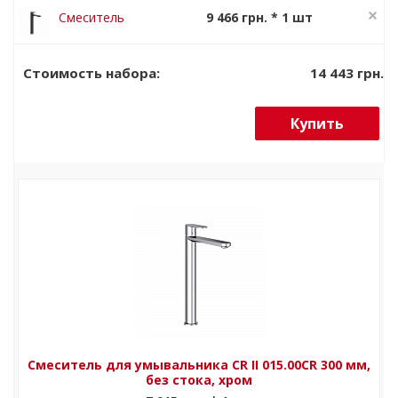
Білий
керамічний
Смеситель
9 466 грн. * 1 шт
глянсовий
CLICK CLACK
для
11 832 грн.
Чорний
умывальника
14 443 грн.
Стоимость набора:
матовий
CR II 015.20BL
300 мм, без
Купить
стока, черный
Смеситель для умывальника CR II 015.00CR 300 мм,
без стока, хром