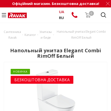
Офіційний магазин. Безкоштовна доставка!
UA
0
RU
Напольный унитаз Elegant Combi
Сантехника
Унитазы
-
-
-
Каталог
Ravak
и биде
RimOff Белый
Напольный унитаз Elegant Combi
RimOff Белый
НОВИНКА
БЕЗКОШТОВНА ДОСТАВКА