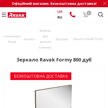
Офіційний магазин. Безкоштовна доставка!
UA
0
RU
Мебель
Сантехника
для
-
-
-
-
Зеркало Ravak Formy
Каталог
Зеркала
Ravak
ванной
комнаты
Зеркало Ravak Formy 800 дуб
БЕЗКОШТОВНА ДОСТАВКА