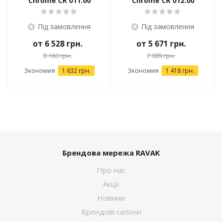
Chrome CR 011.00
Chrome CR 012.00
Під замовлення
Під замовлення
от
6 528 грн.
от
5 671 грн.
8 160 грн.
7 089 грн.
Экономия
1 632 грн.
Экономия
1 418 грн.
Брендова мережа RAVAK
Про нас
Акції
Новини
Брендові салони