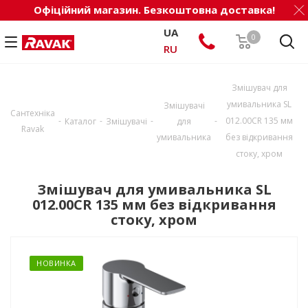
Офіційний магазин. Безкоштовна доставка!
UA
0
RU
Змішувач для
умивальника SL
Змішувачі
Сантехніка
-
-
-
-
012.00CR 135 мм
Каталог
Змішувачі
для
Ravak
умивальника
без відкривання
стоку, хром
Змішувач для умивальника SL
012.00CR 135 мм без відкривання
стоку, хром
НОВИНКА