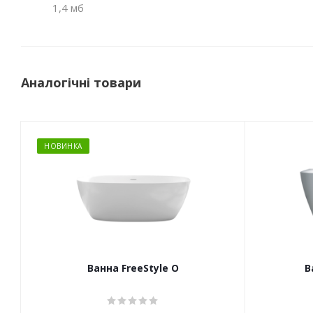
1,4 мб
Аналогічні товари
НОВИНКА
Ванна FreeStyle O
В