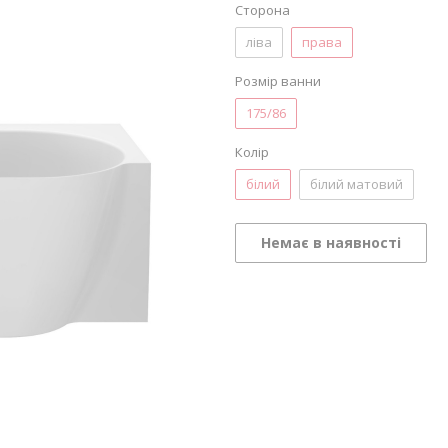
Сторона
ліва
права
Розмір ванни
175/86
Колір
білий
білий матовий
Немає в наявності