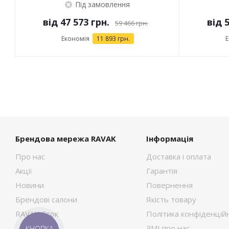
Під замовлення
від
47 573 грн.
від
5
59 466 грн.
Економія
11 893 грн.
Е
Брендова мережа RAVAK
Інформація
Про нас
Доставка і оплата
Акції
Гарантія
Новини
Повернення
Брендові салони
Якість товару
RAVAK Сток
Політика конфіденційн
ЗМІ про нас
КНОПКА