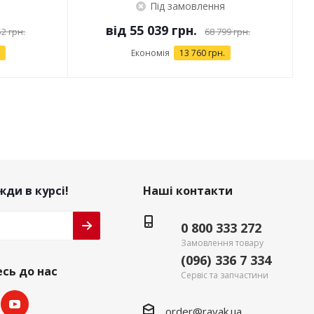
Під замовлення
від
55 039 грн.
52 грн.
68 799 грн.
Економія
13 760 грн.
ди в курсі!
Наші контакти
0 800 333 272
Замовлення товару
(096) 336 7 334
сь до нас
Сервіс та запчастини
order@ravak.ua