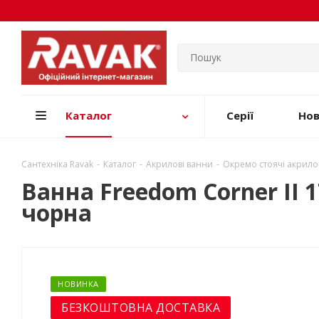
Каталог
Серії
Но
Сантехніка Ravak
-
Каталог
-
Акрилові ванни
-
Окремо стоячі акрило
Ванна Freedom Corner II 
чорна
НОВИНКА
БЕЗКОШТОВНА ДОСТАВКА