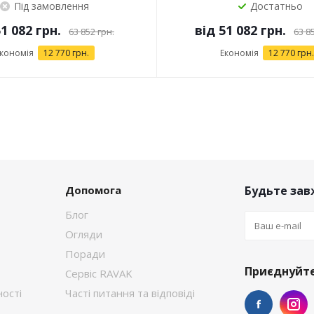
Під замовлення
Достатньо
1 082 грн.
від
51 082 грн.
63 852 грн.
63 8
кономія
12 770 грн.
Економія
12 770 грн.
Допомога
Будьте завж
Блог
Огляди
Поради
Приєднуйте
Сервіс RAVAK
ості
Часті питання та відповіді