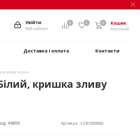
Увійти
Кошик
0
0
0
Мій кабінет
порожній
Доставка і оплата
Контакти
шка зливу чорна
, Білий, кришка зливу
од: 44800
Артикул:
CC81000000