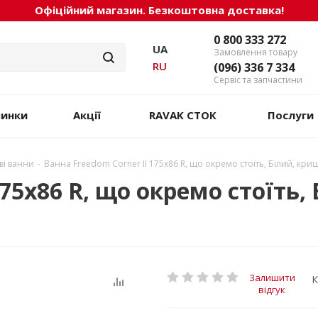
Офіційний магазин. Безкоштовна доставка!
0 800 333 272
UA
Замовлення товару
RU
(096) 336 7 334
Сервіс та запчастини
винки
Акції
RAVAK СТОК
Послуги
ві ванни
-
Ванна Freedom Corner II 175x86 R, що окремо стоїть, Білий, кри
175x86 R, що окремо стоїть
Залишити
К
відгук