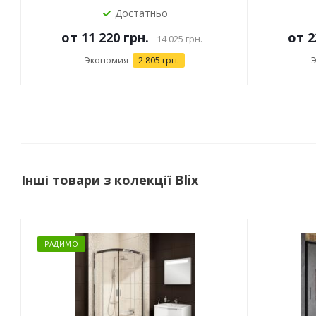
Достатньо
от
11 220 грн.
от
2
14 025 грн.
Экономия
2 805 грн.
Інші товари з колекції Blix
РАДИМО