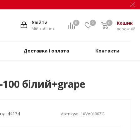
Увійти
Кошик
0
0
0
Мій кабінет
порожній
Доставка і оплата
Контакти
-100 білий+grape
од: 44134
Артикул:
1XVA0100ZG