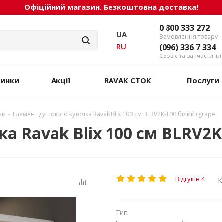
Офіційний магазин. Безкоштовна доставка!
0 800 333 272
UA
Замовлення товару
RU
(096) 336 7 334
Сервіс та запчастини
винки
Акції
RAVAK СТОК
Послуги
ни
-
Елемент душового куточка Ravak Blix 100 см BLRV2K-100 білий+grape
а Ravak Blix 100 см BLRV2K
Відгуків 4
К
Тип