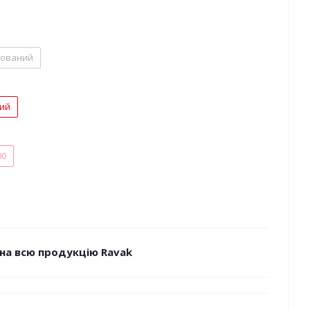
нований
лий
00
на всю продукцію Ravak