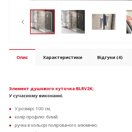
Опис
Характеристики
Відгуки
(4)
Элемент душового куточка BLRV2K;
У сучасному виконанні.
У розмірі: 100 см;
колір профілю: білий;
ручка в кольорі полірованого алюмінію;