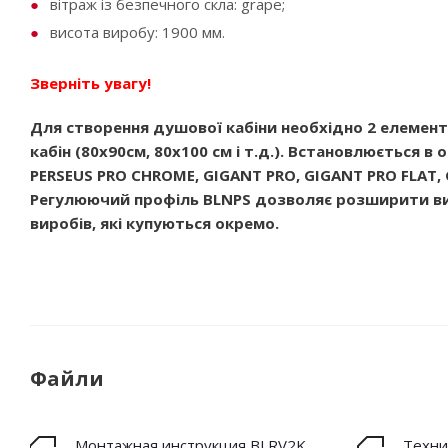
вітраж із безпечного скла: grape;
висота виробу: 1900 мм.
Зверніть увагу!
Для створення душової кабіни необхідно 2 елемен
кабін (80х90см, 80х100 см і т.д.). Встановлюється 
PERSEUS PRO CHROME, GIGANT PRO, GIGANT PRO FLAT
Регулюючий профіль BLNPS дозволяє розширити ви
виробів, які купуються окремо.
Файли
Монтажная инструкция BLRV2K
Техни