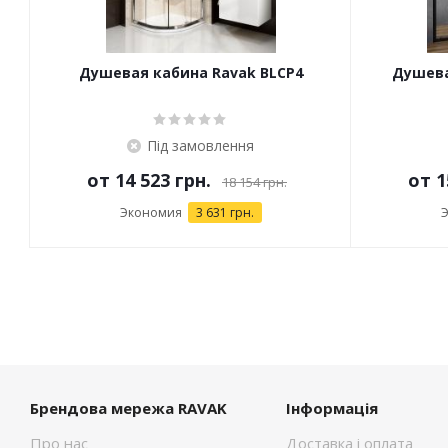
Душевая кабина Ravak BLCP4
Душевая
Під замовлення
от
14 523 грн.
от
1
18 154 грн.
Экономия
3 631 грн.
Брендова мережа RAVAK
Інформація
Про нас
Доставка і оплата