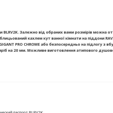
ти BLRV2K. Залежно від обраних вами розмірів можна 
в облицьований кахлем кут ванної кімнати на піддони RAV
, GIGANT PRO CHROME або безпосередньо на підлогу з 
ріб на 20 мм. Можливе виготовлення атипового душово
ческий паспорт BLRV2K