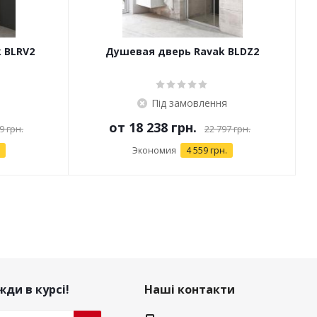
 BLRV2
Душевая дверь Ravak BLDZ2
Під замовлення
от
18 238 грн.
9 грн.
22 797 грн.
Экономия
4 559 грн.
ди в курсі!
Наші контакти