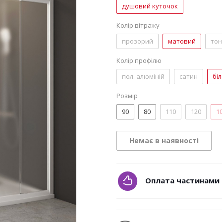
душовий куточок
Колір вітражу
прозорий
матовий
то
Колір профілю
пол. алюміній
сатин
бі
Розмір
90
80
110
120
1
Немає в наявності
Оплата частинами 