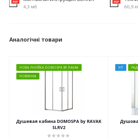
4,3 мб
60,9 к
Аналогічні товари
НОВА ЛІНІЙКА DOMOSPA BY RAVAK
ХІТ
РА
НОВИНКА
Душевая кабина DOMOSPA by RAVAK
Душова 
SLRV2