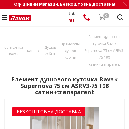
Офіційний магазин. Безкоштовна доставка!
UA
0
RU
Елемент душового
куточка Ravak
Прямокутні
Сантехніка
Душові
-
-
-
-
Supernova 75 см ASRV3-
Каталог
душові
Ravak
кабіни
кабіни
75 198
сатин+transparent
Елемент душового куточка Ravak
Supernova 75 см ASRV3-75 198
сатин+transparent
БЕЗКОШТОВНА ДОСТАВКА