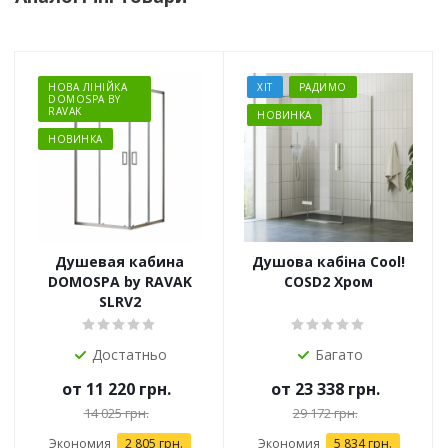
НОВА ЛІНІЙКА
ХІТ
РАДИМО
DOMOSPA BY
RAVAK
НОВИНКА
НОВИНКА
Душевая кабина
Душова кабіна Cool!
DOMOSPA by RAVAK
COSD2 Хром
SLRV2
Достатньо
Багато
от
11 220 грн.
от
23 338 грн.
14 025 грн.
29 172 грн.
Экономия
2 805 грн.
Экономия
5 834 грн.