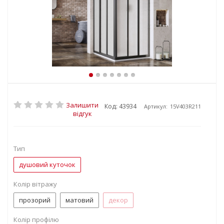
Залишити
Код: 43934
Артикул:
15V403R211
відгук
Тип
душовий куточок
Колір вітражу
прозорий
матовий
декор
Колір профілю