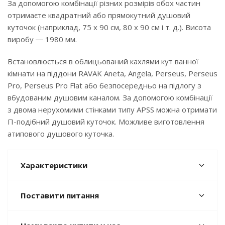
За допомогою комбінації різних розмірів обох частин
отримаєте квадратний або прямокутний душовий
куточок (наприклад, 75 x 90 см, 80 x 90 см і т. д.). Висота
виробу ― 1980 мм.
Встановлюється в облицьований кахлями кут ванної
кімнати на піддони RAVAK Aneta, Angela, Perseus, Perseus
Pro, Perseus Pro Flat або безпосередньо на підлогу з
вбудованим душовим каналом. За допомогою комбінації
з двома нерухомими стінками типу APSS можна отримати
П-подібний душовий куточок. Можливе виготовлення
атипового душового куточка.
Характеристики
Поставити питання