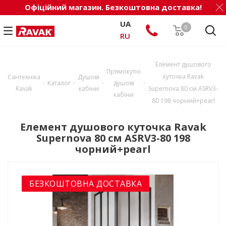
Офіційний магазин. Безкоштовна доставка!
UA
0
RU
Елемент душового
Прямокутні
куточка Ravak
Сантехніка
Душові
-
-
-
-
Каталог
душові
Ravak
кабіни
Supernova 80 см ASRV3-
кабіни
80 198 чорний+pearl
Елемент душового куточка Ravak
Supernova 80 см ASRV3-80 198
чорний+pearl
БЕЗКОШТОВНА ДОСТАВКА