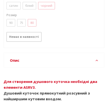
сатин
білий
чорний
Розмір
90
75
80
Немає в наявності
Опис
Для створення душового куточка необхідні два
елементи ASRV3.
Душовий куточок прямокутний розсувний з
найширшим кутовим входом.